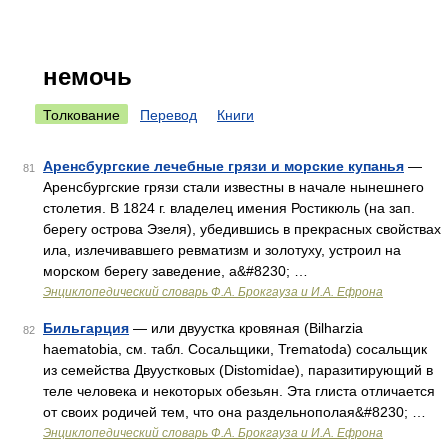
немочь
Толкование
Перевод
Книги
Аренсбургские лечебные грязи и морские купанья
—
81
Аренсбургские грязи стали известны в начале нынешнего
столетия. В 1824 г. владелец имения Ростикюль (на зап.
берегу острова Эзеля), убедившись в прекрасных свойствах
ила, излечивавшего ревматизм и золотуху, устроил на
морском берегу заведение, а&#8230; …
Энциклопедический словарь Ф.А. Брокгауза и И.А. Ефрона
Бильгарция
— или двуустка кровяная (Bilharzia
82
haematobia, см. табл. Сосальщики, Trematoda) сосальщик
из семейства Двуустковых (Distomidae), паразитирующий в
теле человека и некоторых обезьян. Эта глиста отличается
от своих родичей тем, что она раздельнополая&#8230; …
Энциклопедический словарь Ф.А. Брокгауза и И.А. Ефрона