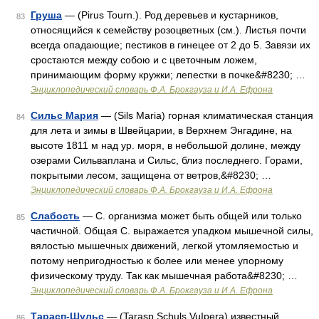
Груша
— (Pirus Tourn.). Род деревьев и кустарников,
83
относящийся к семейству розоцветных (см.). Листья почти
всегда опадающие; пестиков в гинецее от 2 до 5. Завязи их
сростаются между собою и с цветочным ложем,
принимающим форму кружки; лепестки в почке&#8230; …
Энциклопедический словарь Ф.А. Брокгауза и И.А. Ефрона
Сильс Мария
— (Sils Maria) горная климатическая станция
84
для лета и зимы в Швейцарии, в Верхнем Энгадине, на
высоте 1811 м над ур. моря, в небольшой долине, между
озерами Сильваплана и Сильс, близ последнего. Горами,
покрытыми лесом, защищена от ветров,&#8230; …
Энциклопедический словарь Ф.А. Брокгауза и И.А. Ефрона
Слабость
— С. организма может быть общей или только
85
частичной. Общая С. выражается упадком мышечной силы,
вялостью мышечных движений, легкой утомляемостью и
потому непригодностью к более или менее упорному
физическому труду. Так как мышечная работа&#8230; …
Энциклопедический словарь Ф.А. Брокгауза и И.А. Ефрона
Тарасп-Шульс
— (Tarasp Schuls VuIpera) известный
86