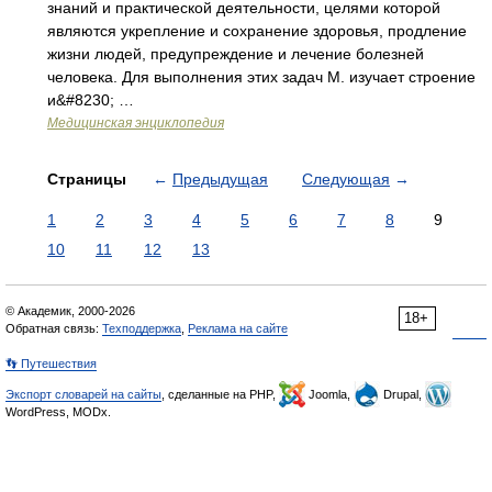
знаний и практической деятельности, целями которой
являются укрепление и сохранение здоровья, продление
жизни людей, предупреждение и лечение болезней
человека. Для выполнения этих задач М. изучает строение
и&#8230; …
Медицинская энциклопедия
Страницы
←
Предыдущая
Следующая
→
1
2
3
4
5
6
7
8
9
10
11
12
13
© Академик, 2000-2026
18+
Обратная связь:
Техподдержка
,
Реклама на сайте
👣 Путешествия
Экспорт словарей на сайты
, сделанные на PHP,
Joomla,
Drupal,
WordPress, MODx.