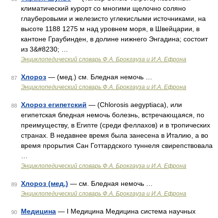
климатический курорт со многими щелочно соляно
глауберовыми и железисто углекислыми источниками, на
высоте 1188 1275 м над уровнем моря, в Швейцарии, в
кантоне Граубинден, в долине нижнего Энгадина; состоит
из 3&#8230; …
Энциклопедический словарь Ф.А. Брокгауза и И.А. Ефрона
Хлороз
— (мед.) см. Бледная немочь …
87
Энциклопедический словарь Ф.А. Брокгауза и И.А. Ефрона
Хлороз египетский
— (Chlorosis aegyptiaca), или
88
египетская бледная немочь болезнь, встречающаяся, по
преимуществу, в Египте (среди феллахов) и в тропических
странах. В недавнее время была занесена в Италию, а во
время прорытия Сан Готтардского туннеля свирепствовала
…
Энциклопедический словарь Ф.А. Брокгауза и И.А. Ефрона
Хлороз (мед.)
— см. Бледная немочь …
89
Энциклопедический словарь Ф.А. Брокгауза и И.А. Ефрона
Медицина
— I Медицина Медицина система научных
90